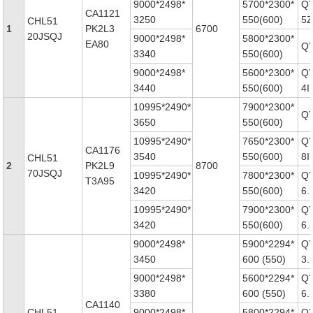
9000*2498*
5700*2300*
Q
CA1121
3250
550(600)
5Z
CHL51
1
PK2L3
6700
20JSQJ
9000*2498*
5800*2300*
EA80
QY
3340
550(600)
9000*2498*
5600*2300*
Q
3440
550(600)
4I
10995*2490*
7900*2300*
QY
3650
550(600)
10995*2490*
7650*2300*
Q
CA1176
3540
550(600)
8I
CHL51
2
PK2L9
8700
70JSQJ
10995*2490*
7800*2300*
Q
T3A95
3420
550(600)
6.3
10995*2490*
7900*2300*
Q
3420
550(600)
6.
9000*2498*
5900*2294*
Q
3450
600 (550)
3.
9000*2498*
5600*2294*
Q
3380
600 (550)
6.3
CA1140
CHL51
9000*2498*
5800*2294*
Q