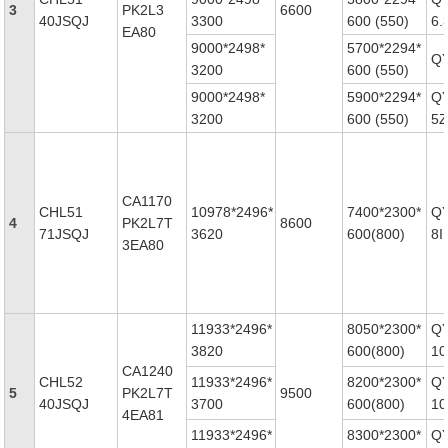
3
PK2L3
6600
40JSQJ
3300
600 (550)
6.
EA80
9000*2498*
5700*2294*
QY
3200
600 (550)
9000*2498*
5900*2294*
Q
3200
600 (550)
5Z
CA1170
CHL51
10978*2496*
7400*2300*
Q
4
PK2L7T
8600
71JSQJ
3620
600(800)
8I
3EA80
11933*2496*
8050*2300*
Q
3820
600(800)
10
CA1240
CHL52
11933*2496*
8200*2300*
Q
5
PK2L7T
9500
40JSQJ
3700
600(800)
10
4EA81
11933*2496*
8300*2300*
Q