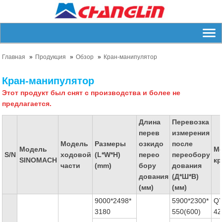
Главная
Продукция
Обзор
Кран-манипулятор
Кран-манипулятор
Этот продукт был снят с производства и более не
предлагается.
Длина
Перевозка
перев
измерения
Модель
Размеры
озкидо
после
Модель
М
S/N
ходовой
(L*W*H)
перео
переобору
SINOMACH
кр
части
(mm)
бору
дования
дования
(Д*Ш*В)
(мм)
(мм)
9000*2498*
5900*2300*
Q
3180
550(600)
4Z