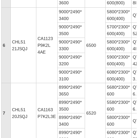
3600
600(800)
8I
9000*2490*
5800*2300*
QY
3400
600(400)
9000*2490*
5700*2300*
Q
3500
600(400)
5Z
CA1123
CHL51
9000*2490*
5800*2300*
Q
6
P9K2L
6500
21JSQJ
3300
600(400)
4I
4AE
9000*2490*
5900*2300*
Q
3200
600(400)
4Z
9000*2490*
6080*2300*
Q
3100
600(400)
3.
8990*2490*
5680*2300*
Q
3650
600
6.3
8990*2490*
5580*2300*
Q
3500
600
6.
CHL51
CA1163
7
6520
20JSQJ
P7K2L3E
8990*2490*
5800*2300*
QY
3400
600
8990*2490*
6080*2300*
Q