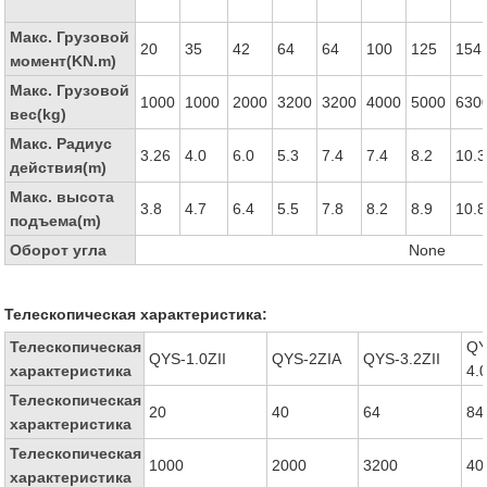
Макс. Грузовой
20
35
42
64
64
100
125
154
момент(KN.m)
Макс. Грузовой
1000
1000
2000
3200
3200
4000
5000
630
вес(kg)
Макс. Радиус
3.26
4.0
6.0
5.3
7.4
7.4
8.2
10.3
действия(m)
Макс. высота
3.8
4.7
6.4
5.5
7.8
8.2
8.9
10.8
подъема(m)
Оборот угла
None
Телескопическая характеристика:
Телескопическая
QY
QYS-1.0ZII
QYS-2ZIA
QYS-3.2ZII
характеристика
4.0
Телескопическая
20
40
64
84
характеристика
Телескопическая
1000
2000
3200
40
характеристика