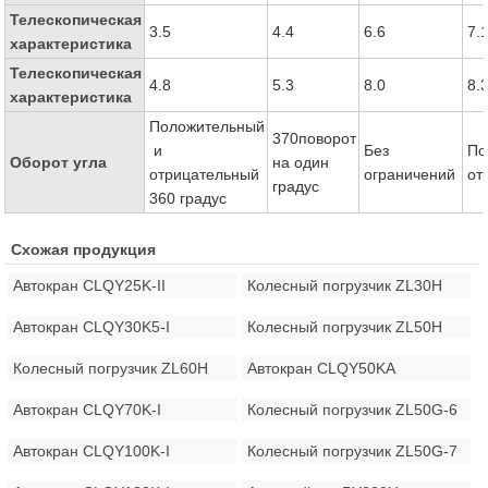
Телескопическая
3.5
4.4
6.6
7.
характеристика
Телескопическая
4.8
5.3
8.0
8.
характеристика
Положительный
370поворот
и
Без
По
Оборот угла
на один
отрицательный
ограничений
от
градус
360 градус
Схожая продукция
Автокран CLQY25K-II
Колесный погрузчик ZL30H
Автокран CLQY30K5-I
Колесный погрузчик ZL50H
Колесный погрузчик ZL60H
Автокран CLQY50KA
Автокран CLQY70K-I
Колесный погрузчик ZL50G-6
Автокран CLQY100K-I
Колесный погрузчик ZL50G-7