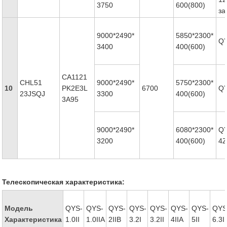
3750
600(800)
за
9000*2490*
5850*2300*
QY
3400
400(600)
CA1121
CHL51
9000*2490*
5750*2300*
10
PK2E3L
6700
QY
23JSQJ
3300
400(600)
3A95
9000*2490*
6080*2300*
Q
3200
400(600)
4Z
Телескопическая характеристика:
Модель
QYS-
QYS-
QYS-
QYS-
QYS-
QYS-
QYS-
QYS
Характеристика
1.0II
1.0IIA
2IIB
3.2I
3.2II
4IIA
5II
6.3II