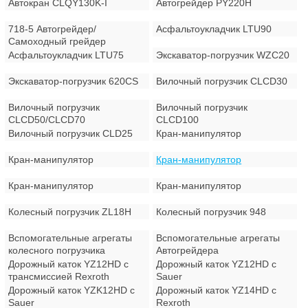
Автокран CLQY130K-I
Автогрейдер PY220H
718-5 Автогрейдер/
Асфальтоукладчик LTU90
Самоходный грейдер
Асфальтоукладчик LTU75
Экскаватор-погрузчик WZC20
Экскаватор-погрузчик 620CS
Вилочный погрузчик CLCD30
Вилочный погрузчик
Вилочный погрузчик
CLCD50/CLCD70
CLCD100
Вилочный погрузчик CLD25
Кран-манипулятор
Кран-манипулятор
Кран-манипулятор
Кран-манипулятор
Кран-манипулятор
Колесный погрузчик ZL18H
Колесный погрузчик 948
Вспомогательные агрегаты
Вспомогательные агрегаты
колесного погрузчика
Автогрейдера
Дорожный каток YZ12HD с
Дорожный каток YZ12HD с
трансмиссией Rexroth
Sauer
Дорожный каток YZK12HD с
Дорожный каток YZ14HD с
Sauer
Rexroth