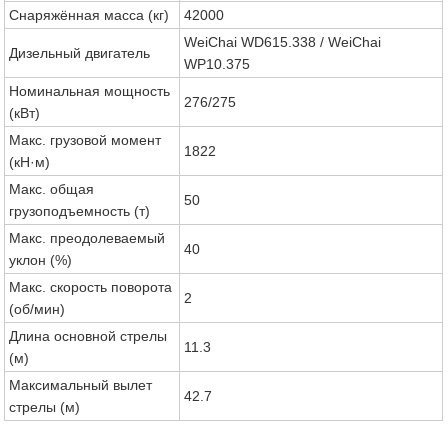
Снаряжённая масса (кг)
42000
WeiChai WD615.338 / WeiChai
Дизельный двигатель
WP10.375
Номинальная мощность
276/275
(кВт)
Макс. грузовой момент
1822
(кН·м)
Макс. общая
50
грузоподъемность (т)
Макс. преодолеваемый
40
уклон (%)
Макс. скорость поворота
2
(об/мин)
Длина основной стрелы
11.3
(м)
Максимальный вылет
42.7
стрелы (м)