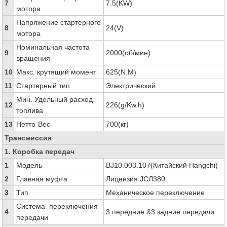
7
7.5(KW)
мотора
Напряжение стартерного
8
24(V)
мотора
Номинальная частота
9
2000(об/мин)
вращения
10
Макс. крутящий момент
625(N.M)
11
Стартерный тип
Электрический
Мин. Удельный расход
12
226(g/Kw.h)
топлива
13
Нетто-Вес
700(кг)
Трансмиссия
1. Коробка передач
1
Модель
BJ10.003.107(Китайский Hangchi)
2
Главная муфта
Лицензия JCЛ380
3
Тип
Механическое переключение
Система переключения
4
3 передние &3 задние передачи
передачи