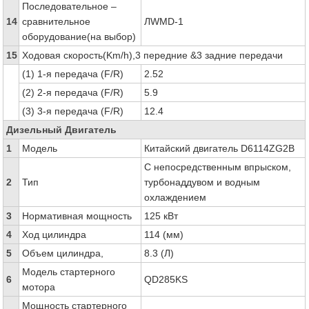
Последовательное –
14
сравнительное
ЛWMD-1
оборудование(на выбор)
15
Ходовая скорость(Km/h),3 передние &3 задние передачи
(1) 1-я передача (F/R)
2.52
(2) 2-я передача (F/R)
5.9
(3) 3-я передача (F/R)
12.4
Дизельный Двигатель
1
Модель
Китайский двигатель D6114ZG2B
С непосредственным впрыском,
2
Тип
турбонаддувом и водным
охлаждением
3
Нормативная мощность
125 кВт
4
Ход цилиндра
114 (мм)
5
Объем цилиндра,
8.3 (Л)
Модель стартерного
6
QD285KS
мотора
Мощность стартерного