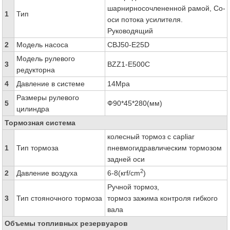
шарнирносочлененной рамой, Со-
1
Тип
оси потока усилителя.
Руководящий
2
Модель насоса
CBJ50-E25D
Модель рулевого
3
BZZ1-E500C
редукторна
4
Давление в системе
14Mpa
Размеры рулевого
5
Ф90*45*280(мм)
цилиндра
Тормозная система
колесный тормоз с capliar
1
Тип тормоза
пневмогидравлическим тормозом
задней оси
2
2
Давление воздуха
6-8(кгf/cm
)
Ручной тормоз,
3
Тип стояночного тормоза
тормоз зажима контроля гибкого
вала
Объемы топливных резервуаров