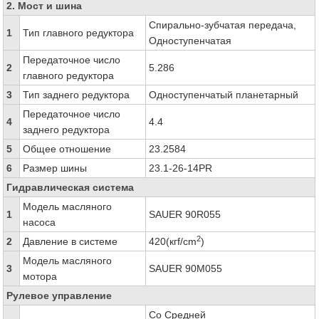
2. Мост и шина
Спирально-зубчатая передача,
1
Тип главного редуктора
Одноступенчатая
Передаточное число
2
5.286
главного редуктора
3
Тип заднего редуктора
Одноступенчатый планетарный
Передаточное число
4
4.4
заднего редуктора
5
Общее отношение
23.2584
6
Размер шины
23.1-26-14PR
Гидравлическая система
Модель масляного
1
SAUER 90R055
насоса
2
2
Давление в системе
420(кгf/cm
)
Модель масляного
3
SAUER 90M055
мотора
Рулевое управление
Со Средней