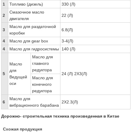
1
Топливо (дизель)
330 (Л)
Смазочное масло
2
22 (Л)
двигателя
Масло для раздаточной
3
6.8(Л)
коробки
4
Масло для gear box
3-4(Л)
4
Масло для гидросистемы
140 (Л)
Масло для
главного
Масло
редуктора
для
5
24 (Л) 2X3(Л)
Ведущей
Масло для
оси
конечного
редуктора
Масло для
6
2X2.3(Л)
вибрационного барабана
Дорожно- строительная техника произведенная в Китае
Схожая продукция