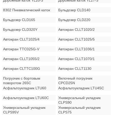
Дорожный каток YL20-3
Дорожный каток YL27-3
8302 Пневматический каток
Бульдозер CLD140
Бульдозер CLD165
Бульдозер CLD220
Бульдозер CLD320Y
Автокран CLLT1020/2
Автокран CLLT1025/4
Автокран CLLT1025/5
Автокран TTC025G-V
Автокран CLLT1036/1
Автокран CLLT1055/2
Автокран CLLT1070/1
Автокран CLTTC100G
Автокран CLLT1130
Погрузчик с бортовым
Вилочный погрузчик
поворотом 265C
CPCD25N
Асфальтоукладчик LTU60
Асфальтоукладчик LTU45C
Асфальтоукладчик LTU60C
Универсальный укладчик
CLPS90
Универсальный укладчик
Универсальный укладчик
CLPS95V
CLPS75