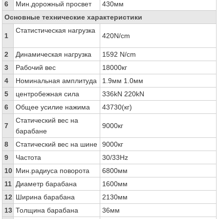
6
Мин.дорожный просвет
430мм
Основные технические характеристики
Статистическая нагрузка
1
420N/cm
2
Динамическая нагрузка
1592 N/cm
3
Рабочий вес
18000кг
4
Номинальная амплитуда
1.9мм 1.0мм
5
центробежная сила
336kN 220kN
6
Общее усилие нажима
43730(кг)
Статический вес на
7
9000кг
барабане
8
Статический вес на шине
9000кг
9
Частота
30/33Hz
10
Мин.радиуса поворота
6800мм
11
Диаметр барабана
1600мм
12
Ширина барабана
2130мм
13
Толщина барабана
36мм