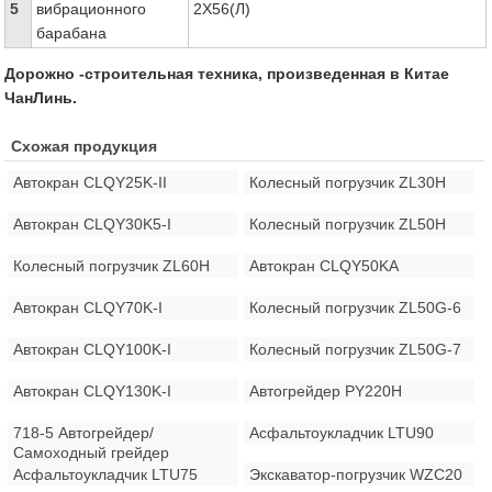
5
вибрационного
2X56(Л)
барабана
Дорожно -строительная техника, произведенная в Китае
ЧанЛинь.
Схожая продукция
Автокран CLQY25K-II
Колесный погрузчик ZL30H
Автокран CLQY30K5-I
Колесный погрузчик ZL50H
Колесный погрузчик ZL60H
Автокран CLQY50KA
Автокран CLQY70K-I
Колесный погрузчик ZL50G-6
Автокран CLQY100K-I
Колесный погрузчик ZL50G-7
Автокран CLQY130K-I
Автогрейдер PY220H
718-5 Автогрейдер/
Асфальтоукладчик LTU90
Самоходный грейдер
Асфальтоукладчик LTU75
Экскаватор-погрузчик WZC20