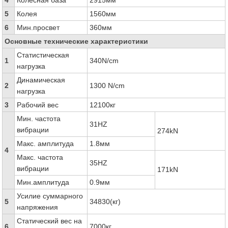
4
Колесная база
2915мм
5
Колея
1560мм
6
Мин.просвет
360мм
Основные технические характеристики
Статистическая
1
340N/cm
нагрузка
Динамическая
2
1300 N/cm
нагрузка
3
Рабочий вес
12100кг
Мин. частота
31HZ
вибрации
274kN
Макс. амплитуда
1.8мм
4
Макс. частота
35HZ
вибрации
171kN
Мин.амплитуда
0.9мм
Усилие суммарного
5
34830(кг)
напряжения
Статический вес на
6
7000кг