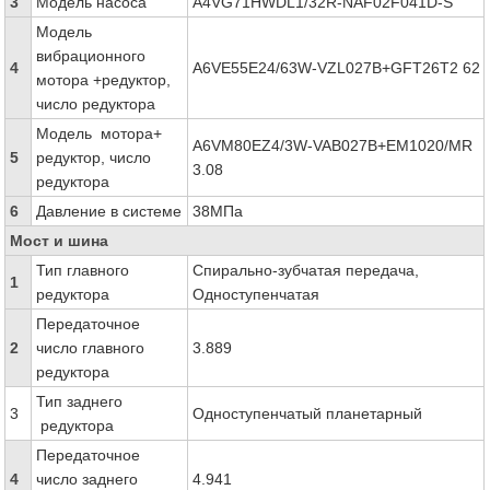
3
Модель насоса
A4VG71HWDL1/32R-NAF02F041D-S
Модель
вибрационного
4
A6VE55E24/63W-VZL027B+GFT26T2 62
мотора +редуктор,
число редуктора
Модель мотора+
A6VM80EZ4/3W-VAB027B+EM1020/MR
5
редуктор, число
3.08
редуктора
6
Давление в системе
38МПа
Мост и шина
Тип главного
Спирально-зубчатая передача,
1
редуктора
Одноступенчатая
Передаточное
2
число главного
3.889
редуктора
Тип заднего
3
Одноступенчатый планетарный
редуктора
Передаточное
4
число заднего
4.941