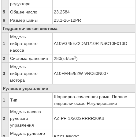
редуктора
5
Общее число
23.2584
6
Размер шины
23.1-26-12PR
Гидравлическая система
Модель
1
вибраторного
A10VG45EZ2DM1/10R-NSC10F013D
насоса
2
2
Система давления
280(кгf/cm
)
Модель
3
вибраторного
A10FM45/52W-VRC60N007
мотора
Рулевое управление
Шарнирно-сочленная рама. Полное
1
Тип
гидравлическое Регулирование
Модель насоса
2
рулевого
AZ-PF-1X/022RRRR20KB
управления
Модель рулевого
3
BZZ1-E500C