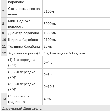
барабане
Статический вес на
7
5100кг
шине
Мин. Радиуса
8
5900мм
поворота
9
Диаметр барабана
1530мм
10
Ширина барабана
2100мм
11
Толщина барабана
28мм
12
Ходовая скорость(Km/h),3 передние &3 задние
(1) 1-я передача
0~4.8
(F/R)
(2) 2-я передача
0~6.4
(F/R)
(3) 3-я передача
0~10.6
(F/R)
Способность
13
40%
градиента
Дизельный Двигатель