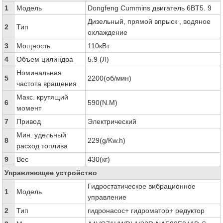
1
Модель
Dongfeng Cummins двигатель 6BT5. 9
Дизельный, прямой впрыск , водяное
2
Тип
охлаждение
3
Мощность
110кВт
4
Объем цилиндра
5.9 (Л)
Номинальная
5
2200(об/мин)
частота вращения
Макс. крутящий
6
590(N.M)
момент
7
Привод
Электрический
Мин. удельный
8
229(g/Kw.h)
расход топлива
9
Вес
430(кг)
Управляющее устройство
Гидростатическое вибрационное
1
Модель
управление
2
Тип
гидронасос+ гидроматор+ редуктор