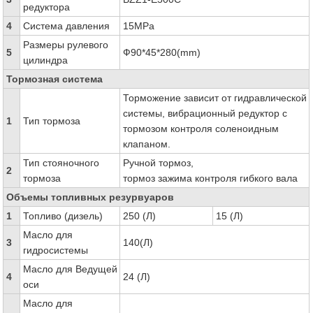
редуктора
4
Система давления
15MPa
Размеры рулевого
5
Ф90*45*280(mm)
цилиндра
Тормозная система
Торможение зависит от гидравлической
системы, вибрационный редуктор с
1
Тип тормоза
тормозом контроля соленоидным
клапаном.
Тип стояночного
Ручной тормоз,
2
тормоза
тормоз зажима контроля гибкого вала
Объемы топливных резурвуаров
1
Топливо (дизель)
250 (Л)
15 (Л)
Масло для
3
140(Л)
гидросистемы
Масло для Ведущей
4
24 (Л)
оси
Масло для