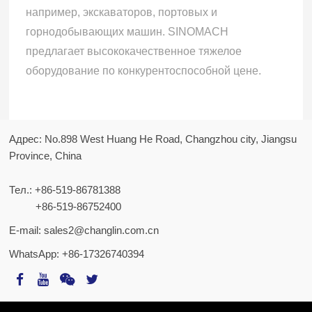
например, экскаваторов, портовых и
горнодобывающих машин. SINOMACH
предлагает высококачественное тяжелое
оборудование по конкурентоспособной цене.
Адрес: No.898 West Huang He Road, Changzhou city, Jiangsu
Province, China
Тел.:
+86-519-86781388
+86-519-86752400
E-mail:
sales2@changlin.com.cn
WhatsApp:
+86-17326740394
