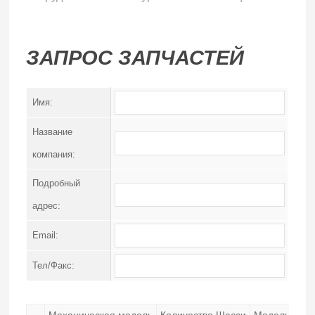
ЗАПРОС ЗАПЧАСТЕЙ
Имя:
Название
компания:
Подробный
адрес:
Email:
Тел/Факс:
Механическая модель
Количество Шасси
Модель двиг