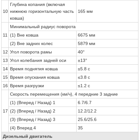
Глубина копания (включая
10
нижнюю горизонтальную часть
165 мм
ковша)
Минимальный радиус поворота
11
(1) Вне ковша
6675 мм
(2) Вне задних колес
5879 мм
12
Угол поворота рамы
40°
13
Угол колебания задней оси
±13°
14
Время поднятия ковша
≤5.8 с
15
Время опускания ковша
≤3.8 с
16
Время разгрузки
≤1.2 с
Скорость перемещения (км/ч), 4 передние 3 задние
(1) (Вперед / Назад) 1
6.7/6.7
17
(2) (Вперед / Назад) 2
12.2/12.2
(3) (Вперед / Назад) 3
25.6/25.6
(4) Вперед 4
35
Дизельный двигатель