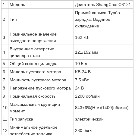
1
Модель
Двигатель ShangChai C6121
Прямой впрыск. Турбо-
2
Тип
зарядка. Водяное
охлаждение
Номинальное значение
3
162 кВт
выходного напряжения
Внутреннее отверстие
4
121/152 мм
цилиндра / такт
5
Общий выход цилиндра
10.5 л
6
Модель пускового мотора
KB-24 В
7
Мощность пускового мотора
7.5 кВт
8
Напряжение пускового мотора
24 В
9
Номинальная скорость
2200 об/мин
Максимальный крутящий
10
843±6%(Н.м)/1400(об/мин)
момент
11
Тип запуска
электрический
Минимальное удельное
12
230 г/кг.ч
потребление топлива