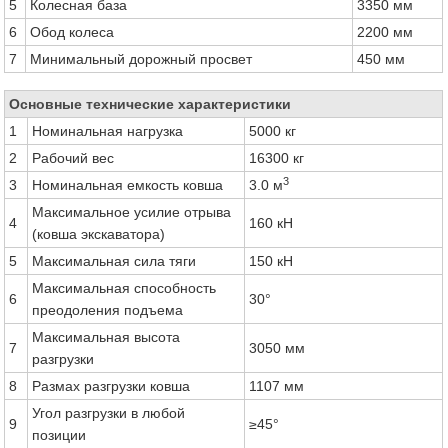
5
Колесная база
3350 мм
6
Обод колеса
2200 мм
7
Минимальный дорожный просвет
450 мм
Основные технические характеристики
1
Номинальная нагрузка
5000 кг
2
Рабочий вес
16300 кг
3
3
Номинальная емкость ковша
3.0 м
Максимальное усилие отрыва
4
160 кН
(ковша экскаватора)
5
Максимальная сила тяги
150 кН
Максимальная способность
6
30°
преодоления подъема
Максимальная высота
7
3050 мм
разгрузки
8
Размах разгрузки ковша
1107 мм
Угол разгрузки в любой
9
≥45°
позиции