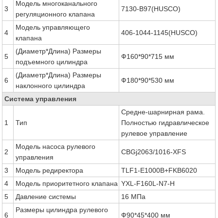
Модель многоканального
3
7130-B97(HUSCO)
регуляционного клапана
Модель управляющего
4
406-1044-1145(HUSCO)
клапана
(Диаметр*Длина) Размеры
5
Ф160*90*715 мм
подъемного цилиндра
(Диаметр*Длина) Размеры
6
Ф180*90*530 мм
наклонного цилиндра
Система управления
Средне-шарнирная рама.
1
Тип
Полностью гидравлическое
рулевое управление
Модель насоса рулевого
2
CBGj2063/1016-XFS
управления
3
Модель редиректора
TLF1-E1000B+FKB6020
4
Модель приоритетного клапана
YXL-F160L-N7-H
5
Давление системы
16 МПа
Размеры цилиндра рулевого
6
Ф90*45*400 мм