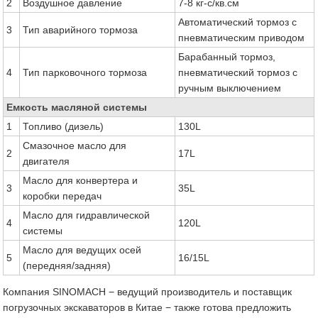
2
Воздушное давление
7-8 кг-с/кв.см
Автоматический тормоз с
3
Тип аварийного тормоза
пневматическим приводом
Барабанный тормоз,
4
Тип парковочного тормоза
пневматический тормоз с
ручным выключением
Емкость масляной системы
1
Топливо (дизель)
130L
Смазочное масло для
2
17L
двигателя
Масло для конвертера и
3
35L
коробки передач
Масло для гидравлической
4
120L
системы
Масло для ведущих осей
5
16/15L
(передняя/задняя)
Компания SINOMACH − ведущий производитель и поставщик
погрузочных экскаваторов в Китае − также готова предложить