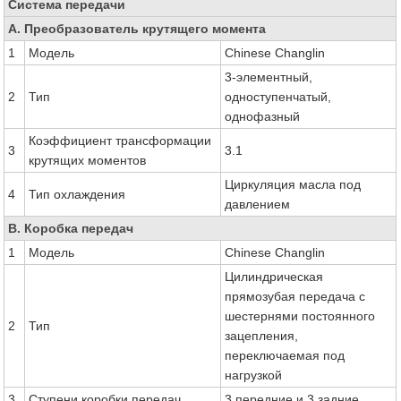
Система передачи
A. Преобразователь крутящего момента
1
Модель
Chinese Changlin
3-элементный,
2
Тип
одноступенчатый,
однофазный
Коэффициент трансформации
3
3.1
крутящих моментов
Циркуляция масла под
4
Тип охлаждения
давлением
B. Коробка передач
1
Модель
Chinese Changlin
Цилиндрическая
прямозубая передача с
шестернями постоянного
2
Тип
зацепления,
переключаемая под
нагрузкой
3
Ступени коробки передач
3 передние и 3 задние