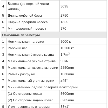
Высота (до верхней части
4
3095
кабины)
5
Длина колёсной базы
2750
6
Ширина профиля колеса
1855
7
Мин. дорожный просвет
370
Основные параметры
1
Номинальная нагрузка
3000 кг
2
Рабочий вес
10200 кг
3
3
Номинальная ёмкость ковша
1.7m
4
Максимальное усилие отрыва
96kN
5
Максимальная высота выгрузки
2850mm
6
Размах разгрузки
1030mm
7
Максимальный угол выгрузки
≥45°
8
Минимальный радиус поворота платформы
(1) Со стороны ковша
5600mm
(2) Со стороны задних колёс
5205mm
9
Угол поворота платформы
38+1°