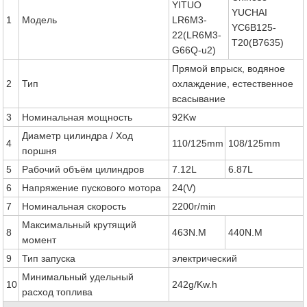
YITUO
YUCHAI
1
Модель
LR6M3-
YC6B125-
22(LR6M3-
T20(B7635)
G66Q-u2)
Прямой впрыск, водяное
2
Тип
охлаждение, естественное
всасывание
3
Номинальная мощность
92Kw
Диаметр цилиндра / Ход
4
110/125mm
108/125mm
поршня
5
Рабочий объём цилиндров
7.12L
6.87L
6
Напряжение пускового мотора
24(V)
7
Номинальная скорость
2200r/min
Максимальный крутящий
8
463N.M
440N.M
момент
9
Тип запуска
электрический
Минимальный удельный
10
242g/Kw.h
расход топлива