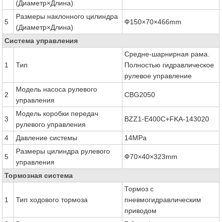
(Диаметр×Длина)
Размеры наклонного цилиндра
5
Ф150×70×466mm
(Диаметр×Длина)
Система управления
Средне-шарнирная рама.
1
Тип
Полностью гидравлическое
рулевое управление
Модель насоса рулевого
2
CBG2050
управления
Модель коробки передач
3
BZZ1-E400C+FKA-143020
рулевого управления
4
Давление системы
14MPa
Размеры цилиндра рулевого
5
Ф70×40×323mm
управления
Тормозная система
Тормоз с
1
Тип ходового тормоза
пневмогидравлическим
приводом