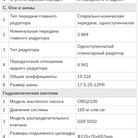
C. Оси и шины
Тип передачи главного
Спирально-коническая
1
редуктора
передача, одноступенчатая
Номинальная передача
2
3.889
главного редуктора
Одноступенчатый
3
Тип редуктора
планетарный редуктор
Передаточное отношение
4
4.941
заднего редуктора
5
Общие коэффициенты
19.216
6
Размер шины
17.5-25-12PR
Гидравлическая система
1
Модель масляного насоса
CBGj2100
2
Давление системы
160 кг-с/кв.см
Модель распределительного
3
GDF32D2
клапана
Размеры подъемного цилиндра
4
Ф125×70×697mm