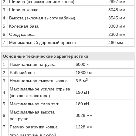
2
Ширина (за исключением колес)
2897 мм
3
Ширина ковша
3048 мм
4
Высота (включая высоту кабины)
3545 мм
5
Колесная база
3300 мм
6
Обод колеса
2300 мм
7
Минимальный дорожный просвет
460 мм
Основные технические характеристики
1
Номинальная нагрузка
6000 кг
2
Рабочий вес
18600 кг
3
3
Номинальная емкость ковша
3.5 м
Максимальное усилие отрыва
4
190 кН
(ковша экскаватора)
5
Максимальная сила тяги
180 кН
Максимальная высота
6
3028 мм
разгрузки
7
Размах разгрузки ковша
1228 мм
Угол разгрузки в любой