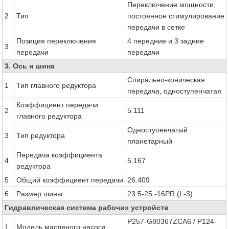
Переключение мощности,
2
Тип
постоянное стимулирование
передачи в сетке
Позиция переключения
4 передние и 3 задние
3
передачи
передачи
3. Ось и шина
Спирально-коническая
1
Тип главного редуктора
передача, одноступенчатая
Коэффициент передачи
2
5.111
главного редуктора
Одноступенчатый
3
Тип редуктора
планетарный
Передача коэффициента
4
5.167
редуктора
5
Общий коэффициент передачи
26.409
6
Размер шины
23.5-25 -16PR (L-3)
Гидравлическая система рабочих устройств
P257-G80367ZCA6 / P124-
1
Модель масляного насоса