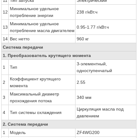
11
Тип запуска
Электрический
Минимальное удельное
12
238 г/кВт.ч
потребление энергии
Минимальное удельное
13
0.95-1.77 г/кВт.ч
потребление масла двигателем
14
Вес нетто
960 кг
Система передачи
1. Преобразователь крутящего момента
3-элементный,
1
Тип
одноступенчатый
Коэффициент крутящего
2
2.55
момента
Максимальный диаметр
3
340 мм
прохождения потока
Циркуляция масла под
4
Тип системы охлаждения
давлением
2. Система передачи
1
Модель
ZF4WG200