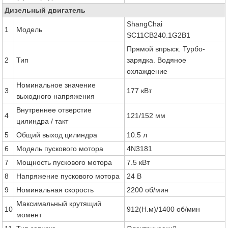
Дизельный двигатель
ShangChai
1
Модель
SC11CB240.1G2B1
Прямой впрыск. Турбо-
2
Тип
зарядка. Водяное
охлаждение
Номинальное значение
3
177 кВт
выходного напряжения
Внутреннее отверстие
4
121/152 мм
цилиндра / такт
5
Общий выход цилиндра
10.5 л
6
Модель пускового мотора
4N3181
7
Мощность пускового мотора
7.5 кВт
8
Напряжение пускового мотора
24 В
9
Номинальная скорость
2200 об/мин
Максимальный крутящий
10
912(Н.м)/1400 об/мин
момент