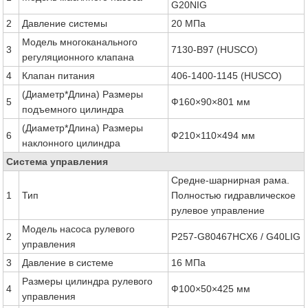
G20NIG
2
Давление системы
20 МПа
Модель многоканального
3
7130-B97 (HUSCO)
регуляционного клапана
4
Клапан питания
406-1400-1145 (HUSCO)
(Диаметр*Длина) Размеры
5
Ф160×90×801 мм
подъемного цилиндра
(Диаметр*Длина) Размеры
6
Ф210×110×494 мм
наклонного цилиндра
Система управления
Средне-шарнирная рама.
1
Тип
Полностью гидравлическое
рулевое управление
Модель насоса рулевого
2
P257-G80467HCX6 / G40LIG
управления
3
Давление в системе
16 МПа
Размеры цилиндра рулевого
4
Ф100×50×425 мм
управления