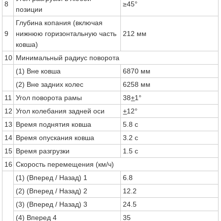
8
≥45°
позиции
Глубина копания (включая
9
нижнюю горизонтальную часть
212 мм
ковша)
10
Минимальный радиус поворота
(1) Вне ковша
6870 мм
(2) Вне задних колес
6258 мм
11
Угол поворота рамы
38
+
1°
12
Угол колебания задней оси
+
12°
13
Время поднятия ковша
5.8 с
14
Время опускания ковша
3.2 с
15
Время разгрузки
1.5 с
16
Скорость перемещения (км/ч)
(1) (Вперед / Назад) 1
6.8
(2) (Вперед / Назад) 2
12.2
(3) (Вперед / Назад) 3
24.5
(4) Вперед 4
35