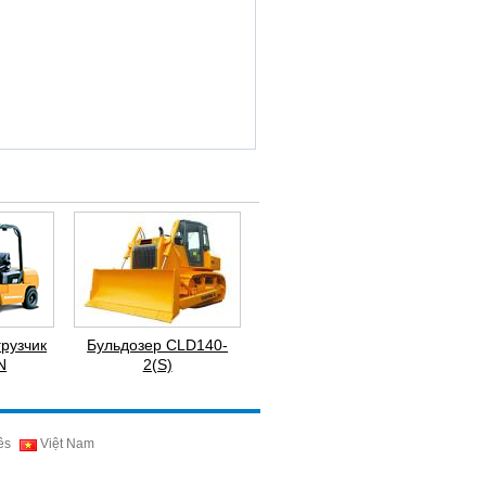
рузчик
Бульдозер CLD140-
N
2(S)
ês
Việt Nam