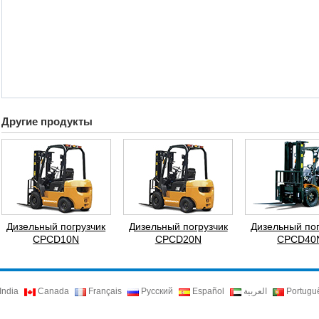
Другие продукты
Дизельный погрузчик
Дизельный погрузчик
Дизельный пог
CPCD10N
CPCD20N
CPCD40
India
Canada
Français
Русский
Español
العربية
Portugu