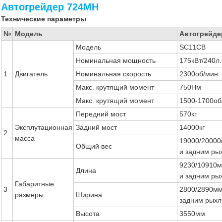
Автогрейдер 724MH
Технические параметры
№
Модель
Автогрейде
Модель
SC11CB
Номинальная мощность
175кВт/240л.
1
Двигатель
Номинальная скорость
2300об/мин
Макс. крутящий момент
750Нм
Макс. крутящий момент
1500-1700об
Передний мост
570кг
Эксплутационная
Задний мост
14000кг
2
масса
19000/20000к
Общий вес
и задним ры
9230/10910м
Длина
и задним ры
Габаритные
3
2800/2890мм 
размеры
Ширина
задним рыхл
Высота
3550мм