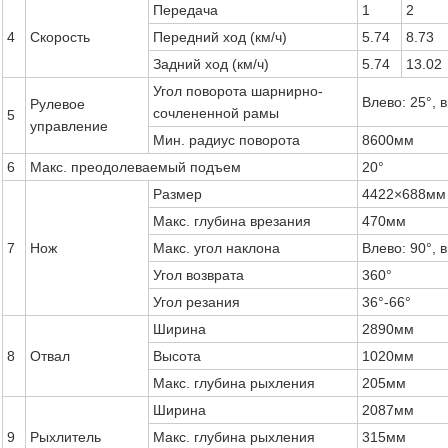
Передача
1
2
4
Скорость
Передний ход (км/ч)
5.74
8.73
Задний ход (км/ч)
5.74
13.02
Угол поворота шарнирно-
Влево: 25°, 
Рулевое
сочлененной рамы
5
управление
Мин. радиус поворота
8600мм
6
Макс. преодолеваемый подъем
20°
Размер
4422×688мм 
Макс. глубина врезания
470мм
7
Нож
Макс. угол наклона
Влево: 90°, 
Угол возврата
360°
Угол резания
36°-66°
Ширина
2890мм
8
Отвал
Высота
1020мм
Макс. глубина рыхления
205мм
Ширина
2087мм
9
Рыхлитель
Макс. глубина рыхления
315мм