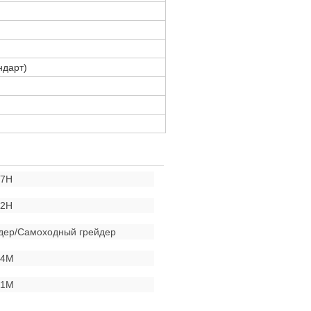
ндарт)
17H
22H
йдер/Самоходный грейдер
24M
31M