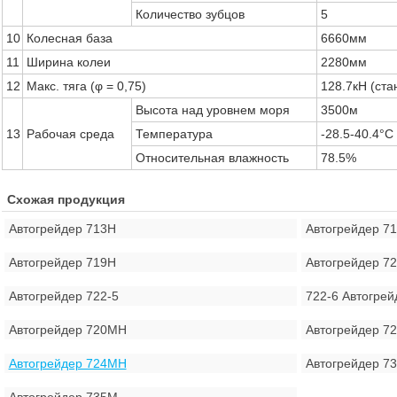
Количество зубцов
5
10
Колесная база
6660мм
11
Ширина колеи
2280мм
12
Макс. тяга (φ = 0,75)
128.7кН (ста
Высота над уровнем моря
3500м
13
Рабочая среда
Температура
-28.5-40.4°C
Относительная влажность
78.5%
Схожая продукция
Автогрейдер 713H
Автогрейдер 7
Автогрейдер 719H
Автогрейдер 7
Автогрейдер 722-5
722-6 Автогре
Автогрейдер 720MH
Автогрейдер 7
Автогрейдер 724MH
Автогрейдер 7