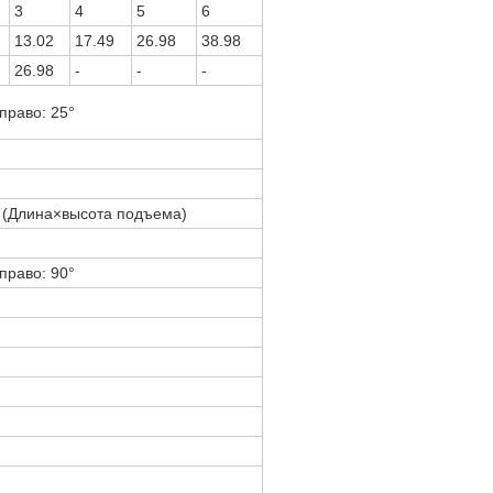
3
4
5
6
13.02
17.49
26.98
38.98
26.98
-
-
-
вправо: 25°
(Длина×высота подъема)
вправо: 90°