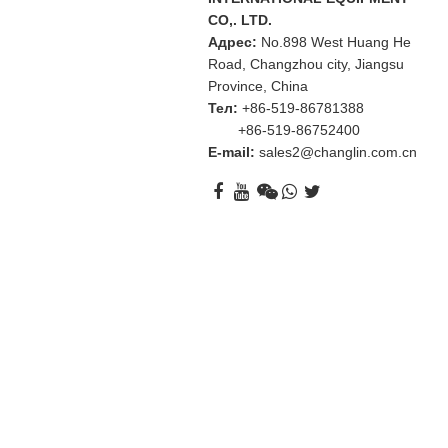
CO,. LTD.
Адрес:
No.898 West Huang He
Road, Changzhou city, Jiangsu
Province, China
Тел:
+86-519-86781388
+86-519-86752400
E-mail:
sales2@changlin.com.cn