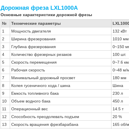
Дорожная фреза LXL1000A
Основные характеристики дорожной фрезы
№
Технические параметры
LXL100
1
Мощность двигателя
132 кВт
2
Ширина фрезерования
1010 мм
3
Глубина фрезерования
0~150 м
4
Количество фрезерных резаков
100 шт.
5
Скорость перемещения
0~7.6 км
6
Рабочая скорость
0~48 м/
7
Минимальный дорожный просвет
180 мм
8
Колея гусеничного хода / шина
Шина
9
Емкость топливного бака
230 л
10
Объем водного бака
450 л
11
Операционный вес
14.5 т
12
Способность преодолевать подъем
20 %
13
Скорость вращения фрезбарабана
165 об/