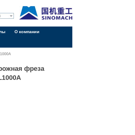
й
алы
О компании
L1000A
рожная фреза
L1000A