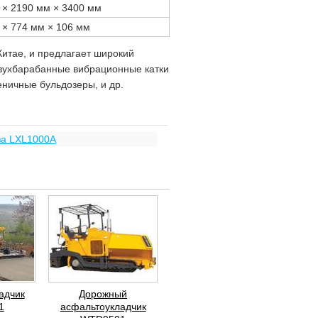
 × 2190 мм × 3400 мм
 × 774 мм × 106 мм
итае, и предлагает широкий
двухбарабанные вибрационные катки
еничные бульдозеры, и др.
а LXL1000A
адчик
Дорожный
1
асфальтоукладчик