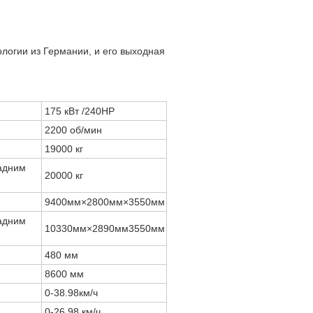
логии из Германии, и его выходная
175 кВт /240HP
2200 об/мин
19000 кг
адним
20000 кг
9400мм×2800мм×3550мм
адним
10330мм×2890мм3550мм
480 мм
8600 мм
0-38.98км/ч
0-26.98 км/ч