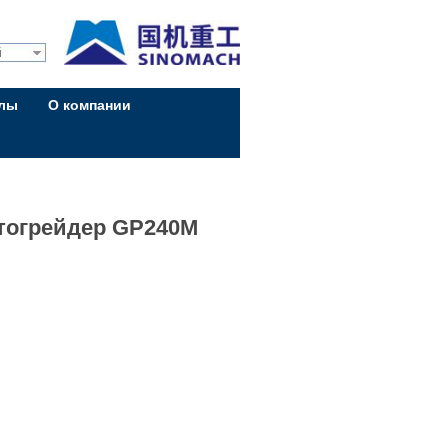
й
алы
О компании
тогрейдер GP240M