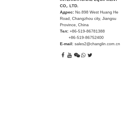
CO,. LTD.
Адрес:
No.898 West Huang He
Road, Changzhou city, Jiangsu
Province, China
Тел:
+86-519-86781388
+86-519-86752400
E-mail:
sales2@changlin.com.cn