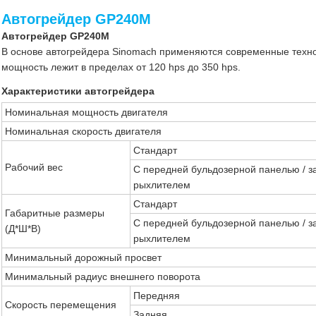
Автогрейдер GP240M
Автогрейдер GP240M
В основе автогрейдера Sinomach применяются современные техно
мощность лежит в пределах от 120 hps до 350 hps.
Характеристики автогрейдера
Номинальная мощность двигателя
Номинальная скорость двигателя
Стандарт
Рабочий вес
С передней бульдозерной панелью / з
рыхлителем
Стандарт
Габаритные размеры
С передней бульдозерной панелью / з
(Д*Ш*В)
рыхлителем
Минимальный дорожный просвет
Минимальный радиус внешнего поворота
Передняя
Скорость перемещения
Задняя