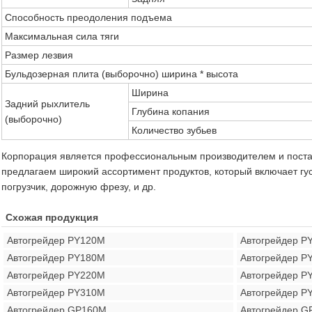
Способность преодоления подъема
Максимальная сила тяги
Размер лезвия
Бульдозерная плита (выборочно) ширина * высота
Ширина
Задний рыхлитель
Глубина копания
(выборочно)
Количество зубьев
Корпорация является профессиональным производителем и поста
предлагаем широкий ассортимент продуктов, который включает гу
погрузчик, дорожную фрезу, и др.
Схожая продукция
Автогрейдер PY120M
Автогрейдер P
Автогрейдер PY180M
Автогрейдер 
Автогрейдер PY220M
Автогрейдер P
Автогрейдер PY310M
Автогрейдер P
Автогрейдер GP160M
Автогрейдер G