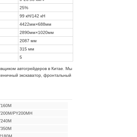
25%
99 кН/142 кН
4422мм×688мм
2890мм×1020мм
2087 мм
315 мм
5
вщиком автогрейдеров в Китае. Мы
сеничный экскаватор, фронтальный
Y160M
PY200M/PY200MH
Y240M
Y350M
P180M