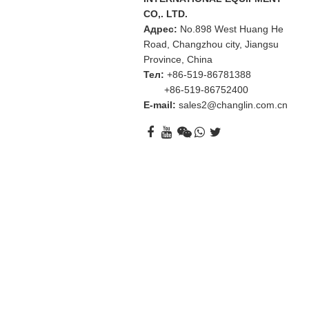
CO,. LTD.
Адрес:
No.898 West Huang He
Road, Changzhou city, Jiangsu
Province, China
Тел:
+86-519-86781388
+86-519-86752400
E-mail:
sales2@changlin.com.cn