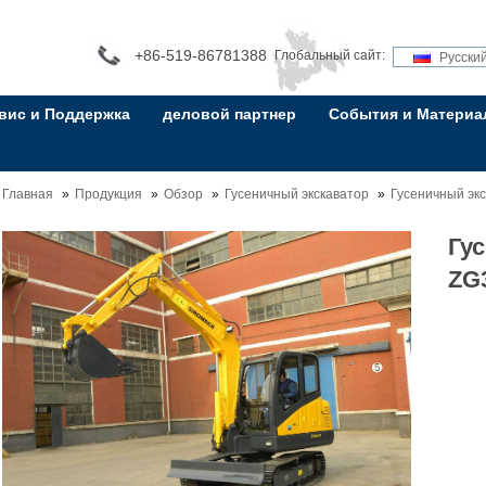
+86-519-86781388
Глобальный сайт:
Русски
вис и Поддержка
деловой партнер
События и Матери
Главная
Продукция
Обзор
Гусеничный экскаватор
Гусеничный экс
Гу
ZG3