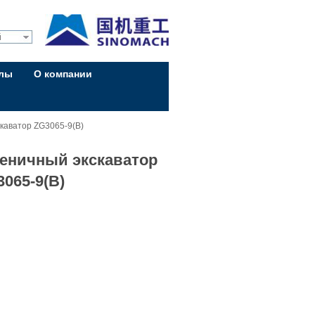
й
алы
О компании
каватор ZG3065-9(B)
сеничный экскаватор
065-9(B)