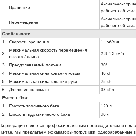
Аксиально-поршн
Вращение
рабочего объема
Аксиально-поршн
Перемещение
рабочего объема
Особенности
1
Скорость вращения
11 об/мин
Максимальная скорость перемещения
2
2.3-4.3 км/ч
высота / длина
3
Преодолеваемый подъем
30°
4
Максимальная сила копания ковша
40 кН
5
Максимальная сила копания руки
25 кН
6
Давление на землю
33 кПа
Емкость бака
1
Емкость топливного бака
120 л
2
Емкость гидравлического бака
90 л
Корпорация является профессиональным производителем и поста
Китае. Мы предлагаем экскаваторы-погрузчики, однобарабанные 