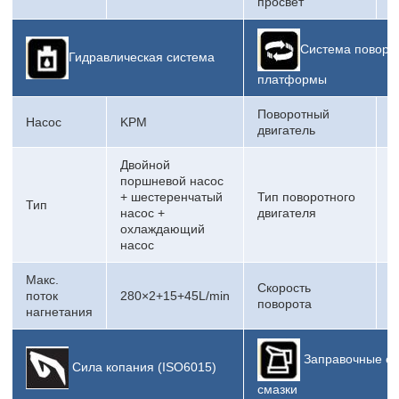
просвет
Система поворо
Гидравлическая система
платформы
Поворотный
Насос
KPM
двигатель
Двойной
поршневой насос
+ шестеренчатый
Тип поворотного
Тип
M
насос +
двигателя
охлаждающий
насос
Макс.
Скорость
поток
280×2+15+45L/min
7
поворота
нагнетания
Заправочные ем
Сила копания (ISO6015)
смазки