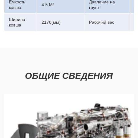
Емкость
Давление на
4.5 M³
1
ковша
грунт
Ширина
2170(мм)
Рабочий вес
7
ковша
ОБЩИЕ СВЕДЕНИЯ