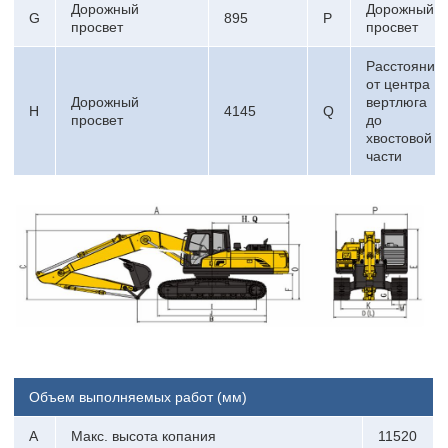
Дорожный
Дорожный
G
895
P
просвет
просвет
Расстояние
от центра
Дорожный
вертлюга
H
4145
Q
просвет
до
хвостовой
части
Объем выполняемых работ (мм)
A
Макс. высота копания
11520