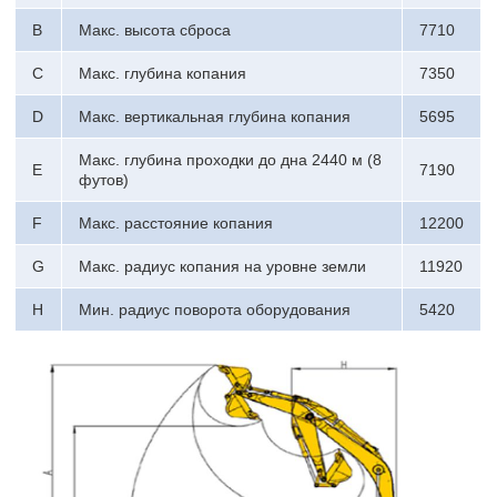
B
Макс. высота сброса
7710
C
Макс. глубина копания
7350
D
Макс. вертикальная глубина копания
5695
Макс. глубина проходки до дна 2440 м (8
E
7190
футов)
F
Макс. расстояние копания
12200
G
Макс. радиус копания на уровне земли
11920
H
Мин. радиус поворота оборудования
5420