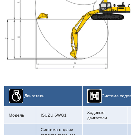
Двигатель
Система ходово
Ходовые
Модель
ISUZU 6WG1
K
двигатели
Система подачи
топлива высокого