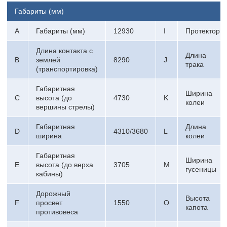
Габариты (мм)
A
Габариты (мм)
12930
I
Протектор
Длина контакта с
Длина
B
землей
8290
J
трака
(транспортировка)
Габаритная
Ширина
C
высота (до
4730
K
колеи
вершины стрелы)
Габаритная
Длина
D
4310/3680
L
ширина
колеи
Габаритная
Ширина
E
высота (до верха
3705
M
гусеницы
кабины)
Дорожный
Высота
F
просвет
1550
O
капота
противовеса