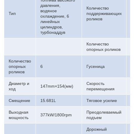
давления,
Количество
водяное
Тип
поддерживающих
8
охлаждение, 6
роликов
линейных
цилиндров,
турбонаддув
Количество
3
опорных роликов
Количество
опорных
6
Гусеница
4
роликов
Диаметр и
Скорость
147mm×154(мм)
3
ход
перемещения
Смещение
15.681L
Тяговое усилие
4
Выходная
Преодолеваемый
377kW/1800rpm
7
мощность
подъем
Дорожный
8