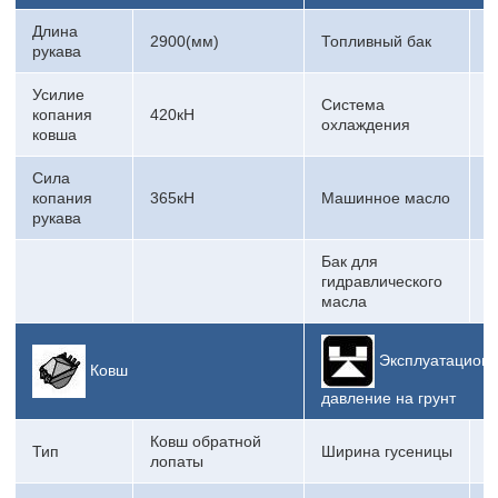
Длина
2900(мм)
Топливный бак
9
рукава
Усилие
Система
копания
420кН
7
охлаждения
ковша
Сила
копания
365кН
Машинное масло
5
рукава
Бак для
гидравлического
5
масла
Эксплуатационн
Ковш
давление на грунт
Ковш обратной
Тип
Ширина гусеницы
6
лопаты