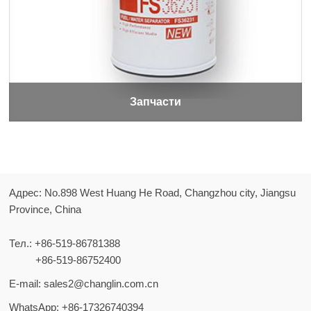
Запчасти
Адрес: No.898 West Huang He Road, Changzhou city, Jiangsu
Province, China
Тел.:
+86-519-86781388
+86-519-86752400
E-mail:
sales2@changlin.com.cn
WhatsApp:
+86-17326740394