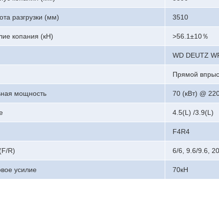
ота разгрузки (мм)
3510
лие копания (кН)
>56.1±10％
WD DEUTZ WP
Прямой впрыс
ная мощность
70 (кВт) @ 22
е
4.5(L) /3.9(L)
F4R4
(F/R)
6/6, 9.6/9.6, 2
овое усилие
70кН