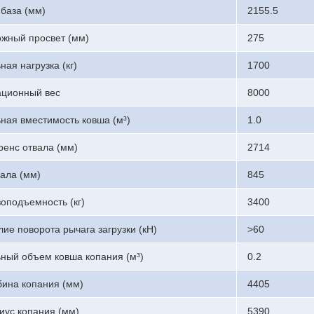
база (мм)
2155.5
ожный просвет (мм)
275
ая нагрузка (кг)
1700
ационный вес
8000
ная вместимость ковша (м³)
1.0
ренс отвала (мм)
2714
ала (мм)
845
зоподъемность (кг)
3400
лие поворота рычага загрузки (кН)
>60
ный объем ковша копания (м³)
0.2
бина копания (мм)
4405
иус копания (мм)
5390