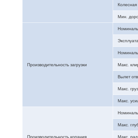
Колесная 
Мин. дор
Номинальн
Эксплуат
Номиналь
Производительность загрузки
Макс. кли
Вылет отв
Макс. гру
Макс. уси
Номиналь
Макс. глу
Производительность копания
Макс. рад