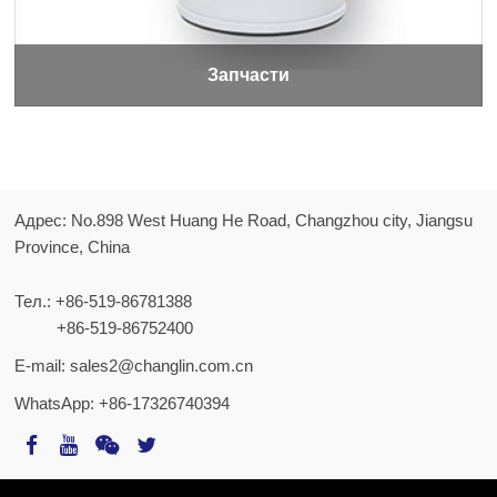
Запчасти
Адрес: No.898 West Huang He Road, Changzhou city, Jiangsu
Province, China
Тел.:
+86-519-86781388
+86-519-86752400
E-mail:
sales2@changlin.com.cn
WhatsApp:
+86-17326740394
